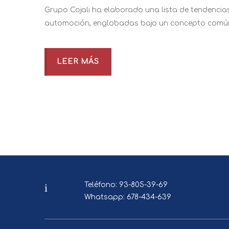
Grupo Cojali ha elaborado una lista de tendencias q
automoción, englobadas bajo un concepto común: e
LEER MÁS
Teléfono: 93-805-39-69
Whatsapp: 678-434-639