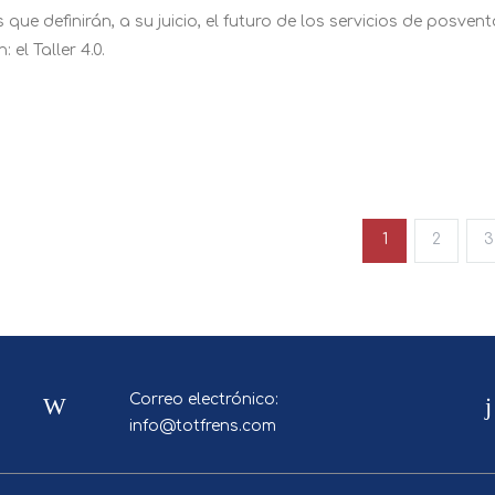
ue definirán, a su juicio, el futuro de los servicios de posven
l Taller 4.0.
1
2
3
Correo electrónico:
info@totfrens.com