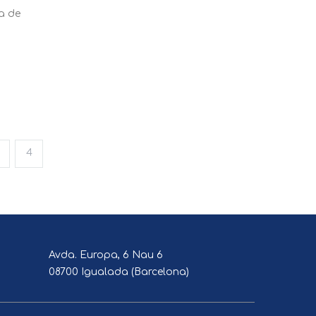
ta de
4
Avda. Europa, 6 Nau 6
08700 Igualada (Barcelona)