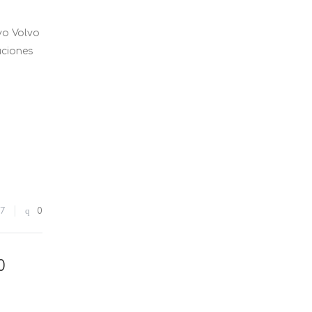
vo Volvo
luciones
7
0
0