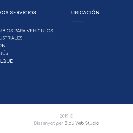
OS SERVICIOS
UBICACIÓN
MBIOS PARA VEHÍCULOS
USTRIALES
ÓN
BÚS
LQUE
2019 ©
Dissenyat per
Blau Web Studio