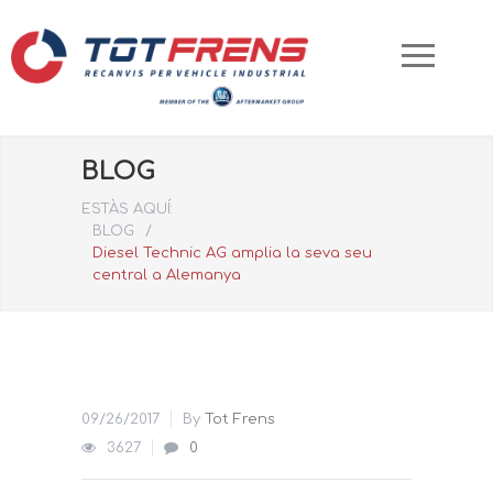
BLOG
ESTÀS AQUÍ:
BLOG
/
Diesel Technic AG amplia la seva seu
central a Alemanya
09/26/2017
By
Tot Frens
3627
0